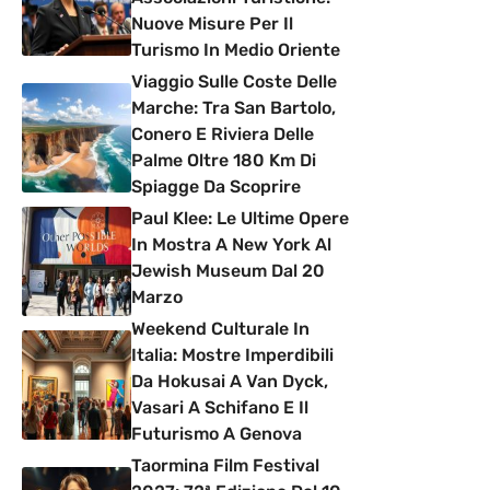
Nuove Misure Per Il
Turismo In Medio Oriente
Viaggio Sulle Coste Delle
Marche: Tra San Bartolo,
Conero E Riviera Delle
Palme Oltre 180 Km Di
Spiagge Da Scoprire
Paul Klee: Le Ultime Opere
In Mostra A New York Al
Jewish Museum Dal 20
Marzo
Weekend Culturale In
Italia: Mostre Imperdibili
Da Hokusai A Van Dyck,
Vasari A Schifano E Il
Futurismo A Genova
Taormina Film Festival