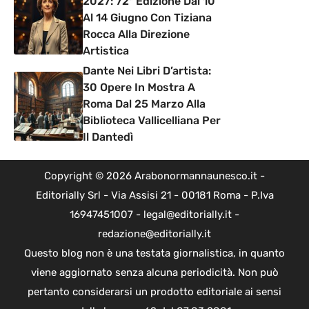
2027: 72ª Edizione Dal 10
Al 14 Giugno Con Tiziana
Rocca Alla Direzione
Artistica
Dante Nei Libri D’artista:
30 Opere In Mostra A
Roma Dal 25 Marzo Alla
Biblioteca Vallicelliana Per
Il Dantedì
Copyright © 2026 Arabonormannaunesco.it -
Editorially Srl - Via Assisi 21 - 00181 Roma - P.Iva
16947451007 - legal@editorially.it -
redazione@editorially.it
Questo blog non è una testata giornalistica, in quanto
viene aggiornato senza alcuna periodicità. Non può
pertanto considerarsi un prodotto editoriale ai sensi