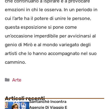
che continuano a ispirare e a provocare
emozioni in chi le osserva. In un periodo in
cui l’arte ha il potere di unire le persone,
questa esposizione si pone come
un’occasione imperdibile per avvicinarsi al
genio di Mirò e al mondo variegato degli
artisti che lo hanno accompagnato nel suo
cammino.
Categorie
Arte
Articoli recenti
Santanchè Incontra
Agenzie Di Viaggio E