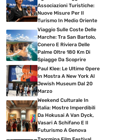
Associazioni Turistiche:
Nuove Misure Per Il
Turismo In Medio Oriente
Viaggio Sulle Coste Delle
Marche: Tra San Bartolo,
Conero E Riviera Delle
Palme Oltre 180 Km Di
Spiagge Da Scoprire
Paul Klee: Le Ultime Opere
In Mostra A New York Al
Jewish Museum Dal 20
Marzo
Weekend Culturale In
Italia: Mostre Imperdibili
Da Hokusai A Van Dyck,
Vasari A Schifano E Il
Futurismo A Genova
Taormina Film Festival