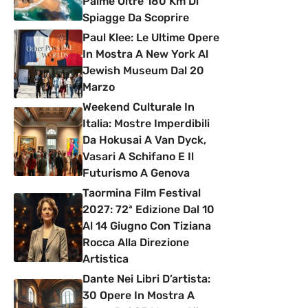
Palme Oltre 180 Km Di
Spiagge Da Scoprire
Paul Klee: Le Ultime Opere
In Mostra A New York Al
Jewish Museum Dal 20
Marzo
Weekend Culturale In
Italia: Mostre Imperdibili
Da Hokusai A Van Dyck,
Vasari A Schifano E Il
Futurismo A Genova
Taormina Film Festival
2027: 72ª Edizione Dal 10
Al 14 Giugno Con Tiziana
Rocca Alla Direzione
Artistica
Dante Nei Libri D’artista:
30 Opere In Mostra A