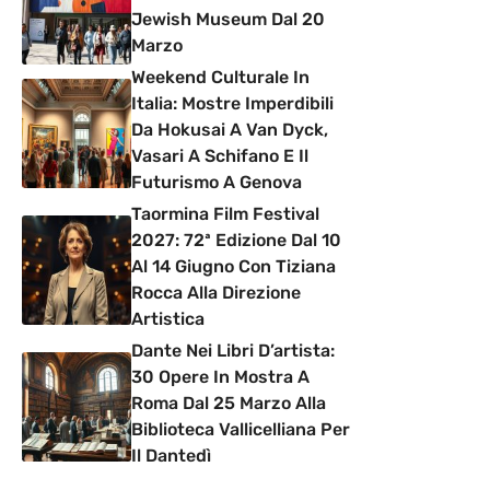
Jewish Museum Dal 20
Marzo
Weekend Culturale In
Italia: Mostre Imperdibili
Da Hokusai A Van Dyck,
Vasari A Schifano E Il
Futurismo A Genova
Taormina Film Festival
2027: 72ª Edizione Dal 10
Al 14 Giugno Con Tiziana
Rocca Alla Direzione
Artistica
Dante Nei Libri D’artista:
30 Opere In Mostra A
Roma Dal 25 Marzo Alla
Biblioteca Vallicelliana Per
Il Dantedì