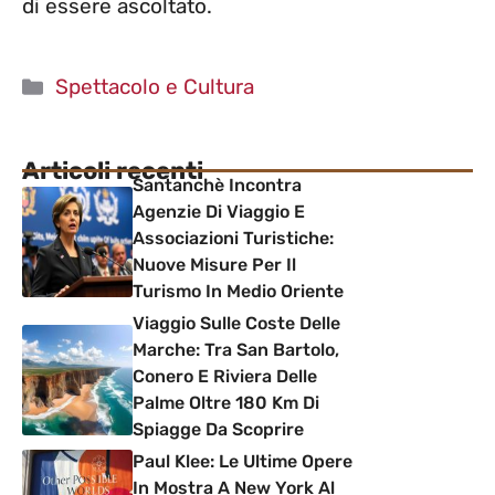
di essere ascoltato.
Categorie
Spettacolo e Cultura
Articoli recenti
Santanchè Incontra
Agenzie Di Viaggio E
Associazioni Turistiche:
Nuove Misure Per Il
Turismo In Medio Oriente
Viaggio Sulle Coste Delle
Marche: Tra San Bartolo,
Conero E Riviera Delle
Palme Oltre 180 Km Di
Spiagge Da Scoprire
Paul Klee: Le Ultime Opere
In Mostra A New York Al