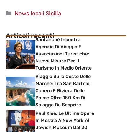
Categorie
News locali Sicilia
Articoli recenti
Santanchè Incontra
Agenzie Di Viaggio E
Associazioni Turistiche:
Nuove Misure Per Il
Turismo In Medio Oriente
Viaggio Sulle Coste Delle
Marche: Tra San Bartolo,
Conero E Riviera Delle
Palme Oltre 180 Km Di
Spiagge Da Scoprire
Paul Klee: Le Ultime Opere
In Mostra A New York Al
Jewish Museum Dal 20