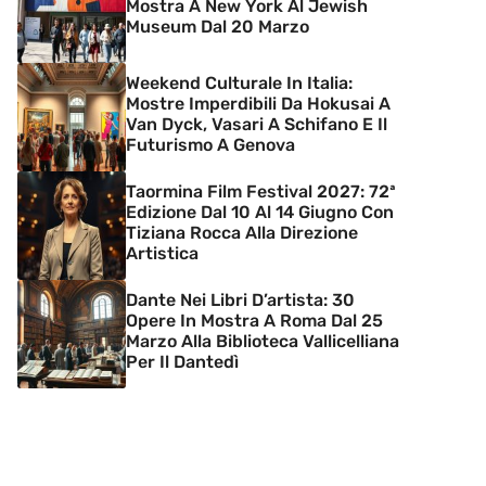
Mostra A New York Al Jewish
Museum Dal 20 Marzo
Weekend Culturale In Italia:
Mostre Imperdibili Da Hokusai A
Van Dyck, Vasari A Schifano E Il
Futurismo A Genova
Taormina Film Festival 2027: 72ª
Edizione Dal 10 Al 14 Giugno Con
Tiziana Rocca Alla Direzione
Artistica
Dante Nei Libri D’artista: 30
Opere In Mostra A Roma Dal 25
Marzo Alla Biblioteca Vallicelliana
Per Il Dantedì