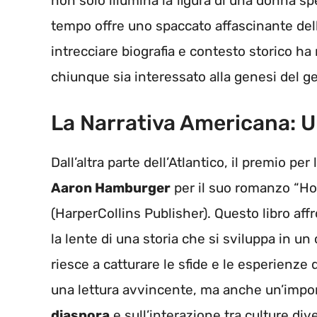
non solo illumina la figura di una donna sp
tempo offre uno spaccato affascinante dell
intrecciare biografia e contesto storico ha 
chiunque sia interessato alla genesi del ge
La Narrativa Americana: 
Dall’altra parte dell’Atlantico, il premio per 
Aaron Hamburger
per il suo romanzo “Ho
(HarperCollins Publisher). Questo libro aff
la lente di una storia che si sviluppa in 
riesce a catturare le sfide e le esperienze
una lettura avvincente, ma anche un’impor
diaspora
e sull’interazione tra culture div