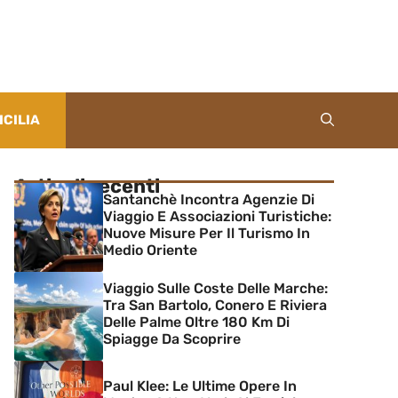
ICILIA
Articoli recenti
Santanchè Incontra Agenzie Di
Viaggio E Associazioni Turistiche:
Nuove Misure Per Il Turismo In
Medio Oriente
Viaggio Sulle Coste Delle Marche:
Tra San Bartolo, Conero E Riviera
Delle Palme Oltre 180 Km Di
Spiagge Da Scoprire
Paul Klee: Le Ultime Opere In