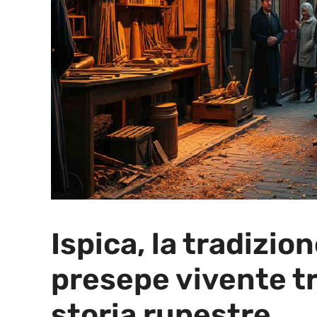
Ispica, la tradizio
presepe vivente tr
storia rupestre