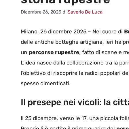
Dicembre 26, 2025
di
Saverio De Luca
Milano, 26 dicembre 2025 – Nel cuore di
B
delle antiche botteghe artigiane, ieri ha pre
un
percorso rupestre
, fatto di scene e me
L’idea nasce dalla collaborazione tra la pa
l’obiettivo di riscoprire le radici popolari d
spesso dimenticati.
Il presepe nei vicoli: la ci
Il 25 dicembre, verso le 17, una piccola fol
Proprio lì è partito il primo quadro del
perc