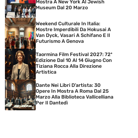
Mostra A New York Al Jewish
Museum Dal 20 Marzo
Weekend Culturale In Italia:
Mostre Imperdibili Da Hokusai A
Van Dyck, Vasari A Schifano E Il
Futurismo A Genova
Taormina Film Festival 2027: 72ª
Edizione Dal 10 Al 14 Giugno Con
Tiziana Rocca Alla Direzione
Artistica
Dante Nei Libri D’artista: 30
Opere In Mostra A Roma Dal 25
Marzo Alla Biblioteca Vallicelliana
Per Il Dantedì