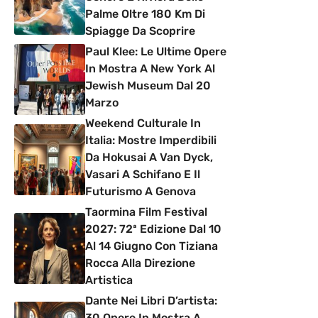
Palme Oltre 180 Km Di
Spiagge Da Scoprire
Paul Klee: Le Ultime Opere
In Mostra A New York Al
Jewish Museum Dal 20
Marzo
Weekend Culturale In
Italia: Mostre Imperdibili
Da Hokusai A Van Dyck,
Vasari A Schifano E Il
Futurismo A Genova
Taormina Film Festival
2027: 72ª Edizione Dal 10
Al 14 Giugno Con Tiziana
Rocca Alla Direzione
Artistica
Dante Nei Libri D’artista:
30 Opere In Mostra A