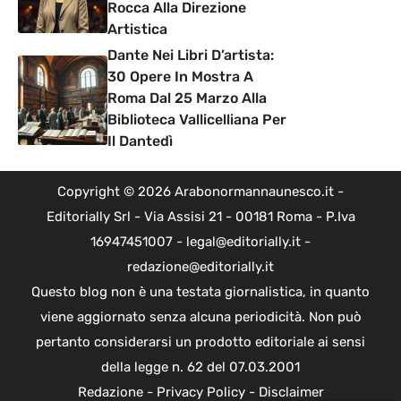
Rocca Alla Direzione
Artistica
Dante Nei Libri D’artista:
30 Opere In Mostra A
Roma Dal 25 Marzo Alla
Biblioteca Vallicelliana Per
Il Dantedì
Copyright © 2026 Arabonormannaunesco.it -
Editorially Srl - Via Assisi 21 - 00181 Roma - P.Iva
16947451007 - legal@editorially.it -
redazione@editorially.it
Questo blog non è una testata giornalistica, in quanto
viene aggiornato senza alcuna periodicità. Non può
pertanto considerarsi un prodotto editoriale ai sensi
della legge n. 62 del 07.03.2001
Redazione
-
Privacy Policy
-
Disclaimer