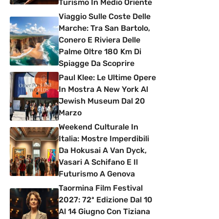
Turismo In Medio Oriente
Viaggio Sulle Coste Delle
Marche: Tra San Bartolo,
Conero E Riviera Delle
Palme Oltre 180 Km Di
Spiagge Da Scoprire
Paul Klee: Le Ultime Opere
In Mostra A New York Al
Jewish Museum Dal 20
Marzo
Weekend Culturale In
Italia: Mostre Imperdibili
Da Hokusai A Van Dyck,
Vasari A Schifano E Il
Futurismo A Genova
Taormina Film Festival
2027: 72ª Edizione Dal 10
Al 14 Giugno Con Tiziana