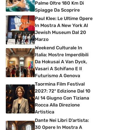
Palme Oltre 180 Km Di
Spiagge Da Scoprire
Paul Klee: Le Ultime Opere
In Mostra A New York Al
Jewish Museum Dal 20
Marzo
Weekend Culturale In
Italia: Mostre Imperdibili
Da Hokusai A Van Dyck,
Vasari A Schifano E Il
Futurismo A Genova
Taormina Film Festival
2027: 72ª Edizione Dal 10
Al 14 Giugno Con Tiziana
Rocca Alla Direzione
Artistica
Dante Nei Libri D’artista:
30 Opere In Mostra A