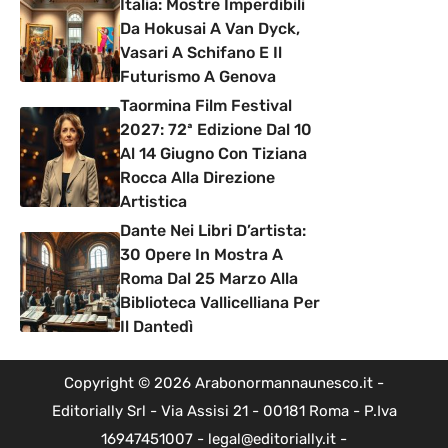
Italia: Mostre Imperdibili
Da Hokusai A Van Dyck,
Vasari A Schifano E Il
Futurismo A Genova
Taormina Film Festival
2027: 72ª Edizione Dal 10
Al 14 Giugno Con Tiziana
Rocca Alla Direzione
Artistica
Dante Nei Libri D’artista:
30 Opere In Mostra A
Roma Dal 25 Marzo Alla
Biblioteca Vallicelliana Per
Il Dantedì
Copyright © 2026 Arabonormannaunesco.it -
Editorially Srl - Via Assisi 21 - 00181 Roma - P.Iva
16947451007 - legal@editorially.it -