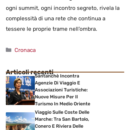
ogni summit, ogni incontro segreto, rivela la
complessità di una rete che continua a
tessere le proprie trame nell’ombra.
Categorie
Cronaca
Articoli recenti
Santanchè Incontra
Agenzie Di Viaggio E
Associazioni Turistiche:
Nuove Misure Per Il
Turismo In Medio Oriente
Viaggio Sulle Coste Delle
Marche: Tra San Bartolo,
Conero E Riviera Delle