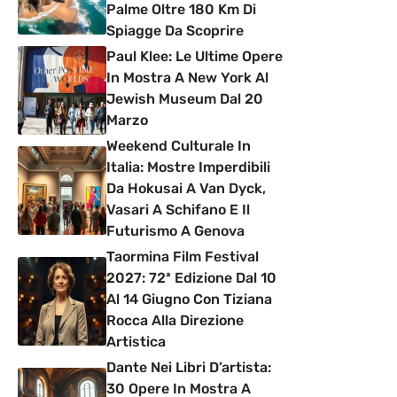
Palme Oltre 180 Km Di
Spiagge Da Scoprire
Paul Klee: Le Ultime Opere
In Mostra A New York Al
Jewish Museum Dal 20
Marzo
Weekend Culturale In
Italia: Mostre Imperdibili
Da Hokusai A Van Dyck,
Vasari A Schifano E Il
Futurismo A Genova
Taormina Film Festival
2027: 72ª Edizione Dal 10
Al 14 Giugno Con Tiziana
Rocca Alla Direzione
Artistica
Dante Nei Libri D’artista:
30 Opere In Mostra A