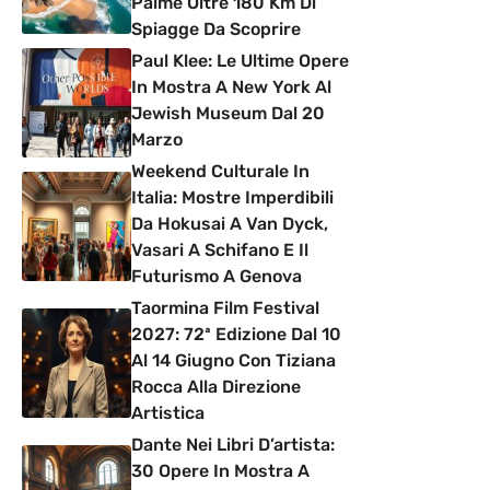
Palme Oltre 180 Km Di
Spiagge Da Scoprire
Paul Klee: Le Ultime Opere
In Mostra A New York Al
Jewish Museum Dal 20
Marzo
Weekend Culturale In
Italia: Mostre Imperdibili
Da Hokusai A Van Dyck,
Vasari A Schifano E Il
Futurismo A Genova
Taormina Film Festival
2027: 72ª Edizione Dal 10
Al 14 Giugno Con Tiziana
Rocca Alla Direzione
Artistica
Dante Nei Libri D’artista:
30 Opere In Mostra A