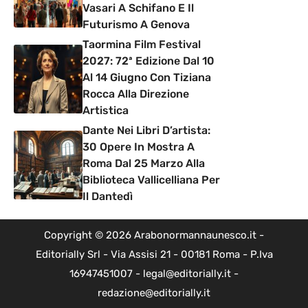
Vasari A Schifano E Il
Futurismo A Genova
Taormina Film Festival
2027: 72ª Edizione Dal 10
Al 14 Giugno Con Tiziana
Rocca Alla Direzione
Artistica
Dante Nei Libri D’artista:
30 Opere In Mostra A
Roma Dal 25 Marzo Alla
Biblioteca Vallicelliana Per
Il Dantedì
Copyright © 2026 Arabonormannaunesco.it -
Editorially Srl - Via Assisi 21 - 00181 Roma - P.Iva
16947451007 - legal@editorially.it -
redazione@editorially.it