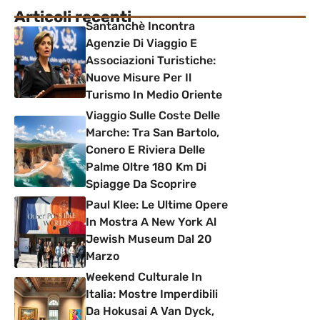
Articoli recenti
Santanchè Incontra
Agenzie Di Viaggio E
Associazioni Turistiche:
Nuove Misure Per Il
Turismo In Medio Oriente
Viaggio Sulle Coste Delle
Marche: Tra San Bartolo,
Conero E Riviera Delle
Palme Oltre 180 Km Di
Spiagge Da Scoprire
Paul Klee: Le Ultime Opere
In Mostra A New York Al
Jewish Museum Dal 20
Marzo
Weekend Culturale In
Italia: Mostre Imperdibili
Da Hokusai A Van Dyck,