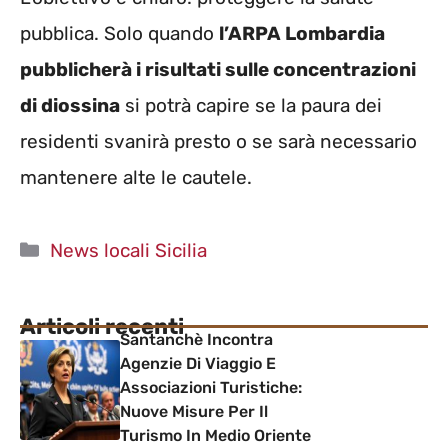
pubblica. Solo quando
l’ARPA Lombardia
pubblicherà i risultati sulle concentrazioni
di diossina
si potrà capire se la paura dei
residenti svanirà presto o se sarà necessario
mantenere alte le cautele.
Categorie
News locali Sicilia
Articoli recenti
Santanchè Incontra
Agenzie Di Viaggio E
Associazioni Turistiche:
Nuove Misure Per Il
Turismo In Medio Oriente