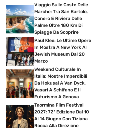
Viaggio Sulle Coste Delle
Marche: Tra San Bartolo,
Conero E Riviera Delle
Palme Oltre 180 Km Di
Spiagge Da Scoprire
Paul Klee: Le Ultime Opere
In Mostra A New York Al
Jewish Museum Dal 20
Marzo
Weekend Culturale In
Italia: Mostre Imperdibili
Da Hokusai A Van Dyck,
Vasari A Schifano E Il
Futurismo A Genova
Taormina Film Festival
2027: 72ª Edizione Dal 10
Al 14 Giugno Con Tiziana
Rocca Alla Direzione