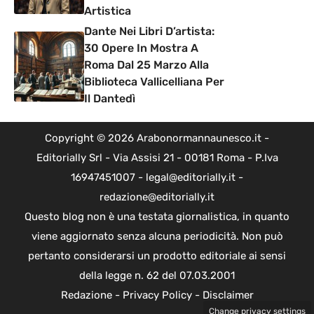
Artistica
Dante Nei Libri D’artista:
30 Opere In Mostra A
Roma Dal 25 Marzo Alla
Biblioteca Vallicelliana Per
Il Dantedì
Copyright © 2026 Arabonormannaunesco.it -
Editorially Srl - Via Assisi 21 - 00181 Roma - P.Iva
16947451007 - legal@editorially.it -
redazione@editorially.it
Questo blog non è una testata giornalistica, in quanto
viene aggiornato senza alcuna periodicità. Non può
pertanto considerarsi un prodotto editoriale ai sensi
della legge n. 62 del 07.03.2001
Redazione
-
Privacy Policy
-
Disclaimer
Change privacy settings