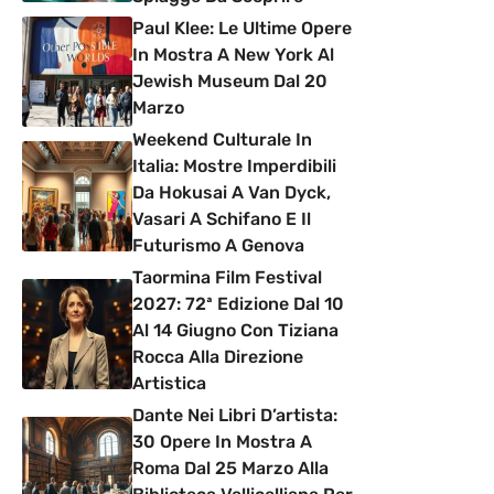
Paul Klee: Le Ultime Opere
In Mostra A New York Al
Jewish Museum Dal 20
Marzo
Weekend Culturale In
Italia: Mostre Imperdibili
Da Hokusai A Van Dyck,
Vasari A Schifano E Il
Futurismo A Genova
Taormina Film Festival
2027: 72ª Edizione Dal 10
Al 14 Giugno Con Tiziana
Rocca Alla Direzione
Artistica
Dante Nei Libri D’artista:
30 Opere In Mostra A
Roma Dal 25 Marzo Alla