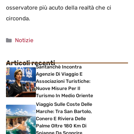
osservatore più acuto della realtà che ci
circonda.
Categorie
Notizie
Articoli recenti
Santanchè Incontra
Agenzie Di Viaggio E
Associazioni Turistiche:
Nuove Misure Per Il
Turismo In Medio Oriente
Viaggio Sulle Coste Delle
Marche: Tra San Bartolo,
Conero E Riviera Delle
Palme Oltre 180 Km Di
Spiagge Da Scoprire