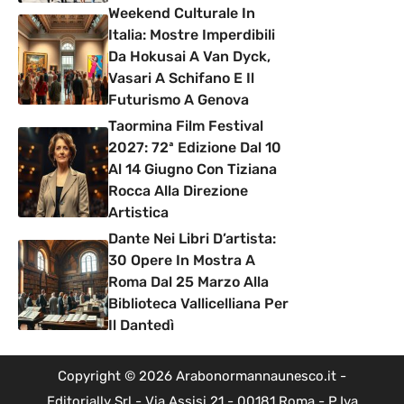
Weekend Culturale In
Italia: Mostre Imperdibili
Da Hokusai A Van Dyck,
Vasari A Schifano E Il
Futurismo A Genova
Taormina Film Festival
2027: 72ª Edizione Dal 10
Al 14 Giugno Con Tiziana
Rocca Alla Direzione
Artistica
Dante Nei Libri D’artista:
30 Opere In Mostra A
Roma Dal 25 Marzo Alla
Biblioteca Vallicelliana Per
Il Dantedì
Copyright © 2026 Arabonormannaunesco.it -
Editorially Srl - Via Assisi 21 - 00181 Roma - P.Iva