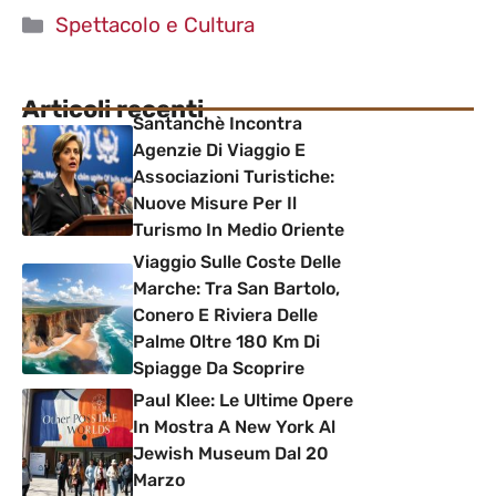
Categorie
Spettacolo e Cultura
Articoli recenti
Santanchè Incontra
Agenzie Di Viaggio E
Associazioni Turistiche:
Nuove Misure Per Il
Turismo In Medio Oriente
Viaggio Sulle Coste Delle
Marche: Tra San Bartolo,
Conero E Riviera Delle
Palme Oltre 180 Km Di
Spiagge Da Scoprire
Paul Klee: Le Ultime Opere
In Mostra A New York Al
Jewish Museum Dal 20
Marzo