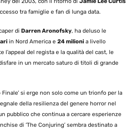
ey del 2003, con il ritorno di
Jamie Lee Curtis
ccesso tra famiglie e fan di lunga data.
 caper di
Darren Aronofsky
, ha deluso le
lari
in Nord America e
24 milioni
a livello
’appeal del regista e la qualità del cast, le
isfare in un mercato saturo di titoli di grande
o Finale’ si erge non solo come un trionfo per la
gnale della resilienza del genere horror nel
n pubblico che continua a cercare esperienze
ranchise di ‘The Conjuring’ sembra destinato a