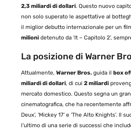
2,3 miliardi di dollari
. Questo nuovo capit
non solo superato le aspettative al botteg
il miglior debutto internazionale per un fi
milioni
detenuto da ‘It – Capitolo 2’, sempr
La posizione di Warner Bro
Attualmente,
Warner Bros.
guida il
box of
miliardi di dollari
, di cui
2 miliardi
provengo
mercato domestico. Questo segna un grand
cinematografica, che ha recentemente affro
Deux’, ‘Mickey 17’ e ‘The Alto Knights’. Il s
l’ultimo di una serie di successi che inclu