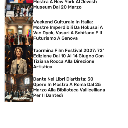
Mostra A New York Al Jewish
Museum Dal 20 Marzo
Weekend Culturale In Italia:
Mostre Imperdibili Da Hokusai A
Van Dyck, Vasari A Schifano E Il
Futurismo A Genova
Taormina Film Festival 2027: 72ª
Edizione Dal 10 Al 14 Giugno Con
Tiziana Rocca Alla Direzione
Artistica
Dante Nei Libri D’artista: 30
Opere In Mostra A Roma Dal 25
Marzo Alla Biblioteca Vallicelliana
Per Il Dantedì