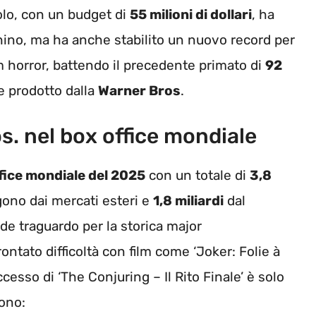
olo, con un budget di
55 milioni di dollari
, ha
hino, ma ha anche stabilito un nuovo record per
lm horror, battendo il precedente primato di
92
e prodotto dalla
Warner Bros
.
s. nel box office mondiale
fice mondiale del 2025
con un totale di
3,8
no dai mercati esteri e
1,8 miliardi
dal
e traguardo per la storica major
ntato difficoltà con film come ‘Joker: Folie à
uccesso di ‘The Conjuring – Il Rito Finale’ è solo
dono: