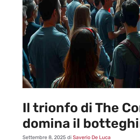
Il trionfo di The C
domina il bottegh
Settembre 8, 2025
di
Saverio De Luca