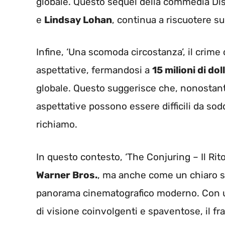
globale. Questo sequel della commedia Disn
e
Lindsay Lohan
, continua a riscuotere su
Infine, ‘Una scomoda circostanza’, il crime
aspettative, fermandosi a
15 milioni di dol
globale. Questo suggerisce che, nonostante l
aspettative possono essere difficili da sodd
richiamo.
In questo contesto, ‘The Conjuring – Il Rit
Warner Bros.
, ma anche come un chiaro se
panorama cinematografico moderno. Con u
di visione coinvolgenti e spaventose, il f