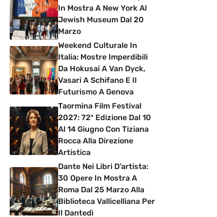
In Mostra A New York Al
Jewish Museum Dal 20
Marzo
Weekend Culturale In
Italia: Mostre Imperdibili
Da Hokusai A Van Dyck,
Vasari A Schifano E Il
Futurismo A Genova
Taormina Film Festival
2027: 72ª Edizione Dal 10
Al 14 Giugno Con Tiziana
Rocca Alla Direzione
Artistica
Dante Nei Libri D’artista:
30 Opere In Mostra A
Roma Dal 25 Marzo Alla
Biblioteca Vallicelliana Per
Il Dantedì