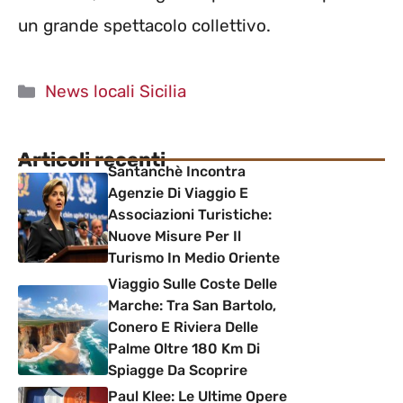
un grande spettacolo collettivo.
Categorie
News locali Sicilia
Articoli recenti
Santanchè Incontra
Agenzie Di Viaggio E
Associazioni Turistiche:
Nuove Misure Per Il
Turismo In Medio Oriente
Viaggio Sulle Coste Delle
Marche: Tra San Bartolo,
Conero E Riviera Delle
Palme Oltre 180 Km Di
Spiagge Da Scoprire
Paul Klee: Le Ultime Opere