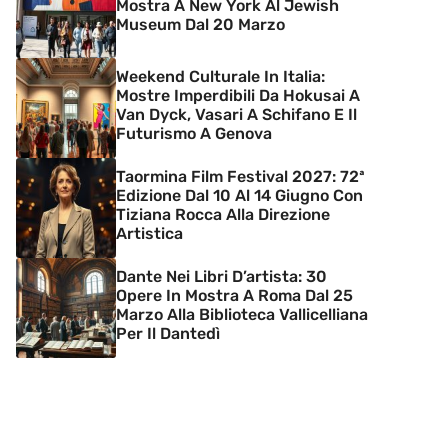
Mostra A New York Al Jewish
Museum Dal 20 Marzo
Weekend Culturale In Italia:
Mostre Imperdibili Da Hokusai A
Van Dyck, Vasari A Schifano E Il
Futurismo A Genova
Taormina Film Festival 2027: 72ª
Edizione Dal 10 Al 14 Giugno Con
Tiziana Rocca Alla Direzione
Artistica
Dante Nei Libri D’artista: 30
Opere In Mostra A Roma Dal 25
Marzo Alla Biblioteca Vallicelliana
Per Il Dantedì