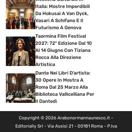
Italia: Mostre Imperdibili
Da Hokusai A Van Dyck,
Vasari A Schifano E Il
Futurismo A Genova
Taormina Film Festival
2027: 72ª Edizione Dal 10
Al 14 Giugno Con Tiziana
Rocca Alla Direzione
Artistica
Dante Nei Libri D’artista:
30 Opere In Mostra A
Roma Dal 25 Marzo Alla
Biblioteca Vallicelliana Per
Il Dantedì
Copyright © 2026 Arabonormannaunesco.it -
Editorially Srl - Via Assisi 21 - 00181 Roma - P.Iva