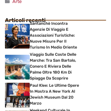
Categorie
Arte
Articoli recenti
Santanchè Incontra
Agenzie Di Viaggio E
Associazioni Turistiche:
Nuove Misure Per Il
Turismo In Medio Oriente
Viaggio Sulle Coste Delle
Marche: Tra San Bartolo,
Conero E Riviera Delle
Palme Oltre 180 Km Di
Spiagge Da Scoprire
Paul Klee: Le Ultime Opere
In Mostra A New York Al
Jewish Museum Dal 20
Marzo
Weekend Culturale In