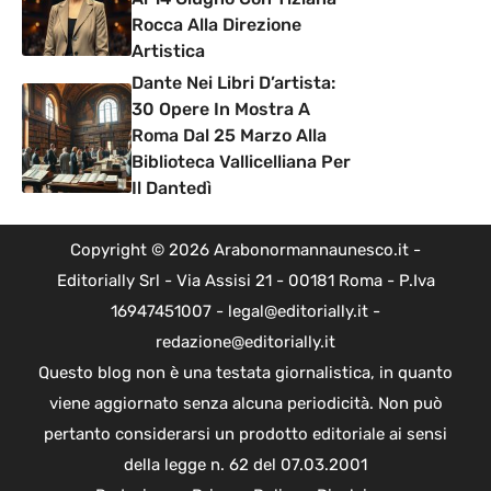
Rocca Alla Direzione
Artistica
Dante Nei Libri D’artista:
30 Opere In Mostra A
Roma Dal 25 Marzo Alla
Biblioteca Vallicelliana Per
Il Dantedì
Copyright © 2026 Arabonormannaunesco.it -
Editorially Srl - Via Assisi 21 - 00181 Roma - P.Iva
16947451007 - legal@editorially.it -
redazione@editorially.it
Questo blog non è una testata giornalistica, in quanto
viene aggiornato senza alcuna periodicità. Non può
pertanto considerarsi un prodotto editoriale ai sensi
della legge n. 62 del 07.03.2001