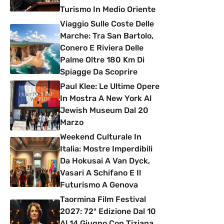
Turismo In Medio Oriente
Viaggio Sulle Coste Delle
Marche: Tra San Bartolo,
Conero E Riviera Delle
Palme Oltre 180 Km Di
Spiagge Da Scoprire
Paul Klee: Le Ultime Opere
In Mostra A New York Al
Jewish Museum Dal 20
Marzo
Weekend Culturale In
Italia: Mostre Imperdibili
Da Hokusai A Van Dyck,
Vasari A Schifano E Il
Futurismo A Genova
Taormina Film Festival
2027: 72ª Edizione Dal 10
Al 14 Giugno Con Tiziana