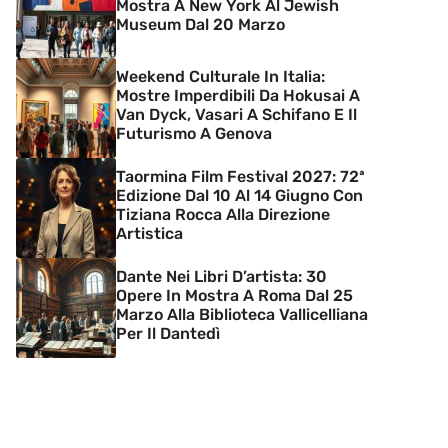
Mostra A New York Al Jewish
Museum Dal 20 Marzo
Weekend Culturale In Italia:
Mostre Imperdibili Da Hokusai A
Van Dyck, Vasari A Schifano E Il
Futurismo A Genova
Taormina Film Festival 2027: 72ª
Edizione Dal 10 Al 14 Giugno Con
Tiziana Rocca Alla Direzione
Artistica
Dante Nei Libri D’artista: 30
Opere In Mostra A Roma Dal 25
Marzo Alla Biblioteca Vallicelliana
Per Il Dantedì