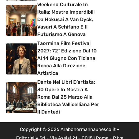
Weekend Culturale In
Italia: Mostre Imperdibili
Da Hokusai A Van Dyck,
Vasari A Schifano E Il
Futurismo A Genova
Taormina Film Festival
2027: 72ª Edizione Dal 10
Al 14 Giugno Con Tiziana
Rocca Alla Direzione
Artistica
Dante Nei Libri D’artista:
30 Opere In Mostra A
Roma Dal 25 Marzo Alla
Biblioteca Vallicelliana Per
Il Dantedì
Copyright © 2026 Arabonormannaunesco.it -
Editorially Srl - Via Assisi 21 - 00181 Roma - P.Iva