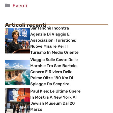
Categorie
Eventi
Articoli recenti
Santanchè Incontra
Agenzie Di Viaggio E
Associazioni Turistiche:
Nuove Misure Per Il
Turismo In Medio Oriente
Viaggio Sulle Coste Delle
Marche: Tra San Bartolo,
Conero E Riviera Delle
Palme Oltre 180 Km Di
Spiagge Da Scoprire
Paul Klee: Le Ultime Opere
In Mostra A New York Al
Jewish Museum Dal 20
Marzo