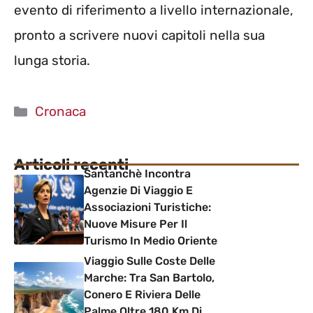
evento di riferimento a livello internazionale,
pronto a scrivere nuovi capitoli nella sua
lunga storia.
Categorie
Cronaca
Articoli recenti
Santanchè Incontra
Agenzie Di Viaggio E
Associazioni Turistiche:
Nuove Misure Per Il
Turismo In Medio Oriente
Viaggio Sulle Coste Delle
Marche: Tra San Bartolo,
Conero E Riviera Delle
Palme Oltre 180 Km Di