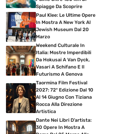
Spiagge Da Scoprire
Paul Klee: Le Ultime Opere
In Mostra A New York Al
Jewish Museum Dal 20
Marzo
Weekend Culturale In
Italia: Mostre Imperdibili
Da Hokusai A Van Dyck,
Vasari A Schifano E Il
Futurismo A Genova
Taormina Film Festival
2027: 72ª Edizione Dal 10
Al 14 Giugno Con Tiziana
Rocca Alla Direzione
Artistica
Dante Nei Libri D’artista:
30 Opere In Mostra A