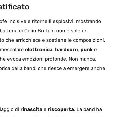
tificato
ofe incisive e ritornelli esplosivi, mostrando
batteria di Colin Brittain non è solo un
che arricchisce e sostiene le composizioni.
o mescolare
elettronica
,
hardcore
,
punk
e
o che evoca emozioni profonde. Non manca,
bbrica della band, che riesce a emergere anche
iaggio di
rinascita
e
riscoperta
. La band ha