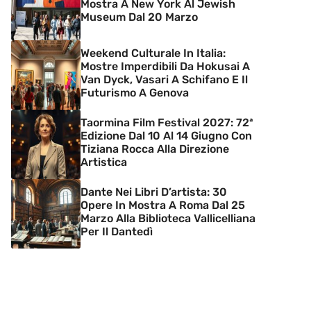
Mostra A New York Al Jewish
Museum Dal 20 Marzo
Weekend Culturale In Italia:
Mostre Imperdibili Da Hokusai A
Van Dyck, Vasari A Schifano E Il
Futurismo A Genova
Taormina Film Festival 2027: 72ª
Edizione Dal 10 Al 14 Giugno Con
Tiziana Rocca Alla Direzione
Artistica
Dante Nei Libri D’artista: 30
Opere In Mostra A Roma Dal 25
Marzo Alla Biblioteca Vallicelliana
Per Il Dantedì