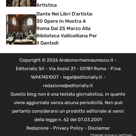
Artistica
Dante Nei Libri D’artista:
30 Opere In Mostra A
Roma Dal 25 Marzo Alla
Biblioteca Vallicelliana Per
Il Dantedì
Copyright © 2026 Arabonormannaunesco.it -
Editorially Srl - Via Assisi 21 - 00181 Roma - P.Iva
16947451007 - legal@editorially.it -
redazione@editorially.it
Questo blog non è una testata giornalistica, in quanto
viene aggiornato senza alcuna periodicità. Non può
pertanto considerarsi un prodotto editoriale ai sensi
della legge n. 62 del 07.03.2001
Redazione
-
Privacy Policy
-
Disclaimer
Change privacy settings