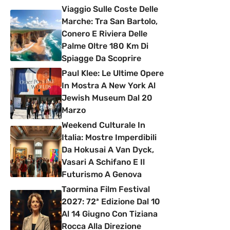
Viaggio Sulle Coste Delle
Marche: Tra San Bartolo,
Conero E Riviera Delle
Palme Oltre 180 Km Di
Spiagge Da Scoprire
Paul Klee: Le Ultime Opere
In Mostra A New York Al
Jewish Museum Dal 20
Marzo
Weekend Culturale In
Italia: Mostre Imperdibili
Da Hokusai A Van Dyck,
Vasari A Schifano E Il
Futurismo A Genova
Taormina Film Festival
2027: 72ª Edizione Dal 10
Al 14 Giugno Con Tiziana
Rocca Alla Direzione