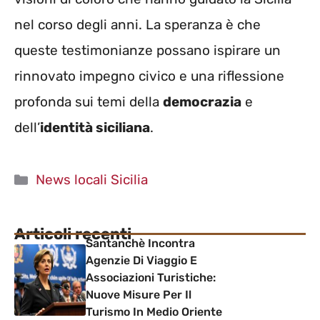
nel corso degli anni. La speranza è che
queste testimonianze possano ispirare un
rinnovato impegno civico e una riflessione
profonda sui temi della
democrazia
e
dell’
identità siciliana
.
Categorie
News locali Sicilia
Articoli recenti
Santanchè Incontra
Agenzie Di Viaggio E
Associazioni Turistiche:
Nuove Misure Per Il
Turismo In Medio Oriente