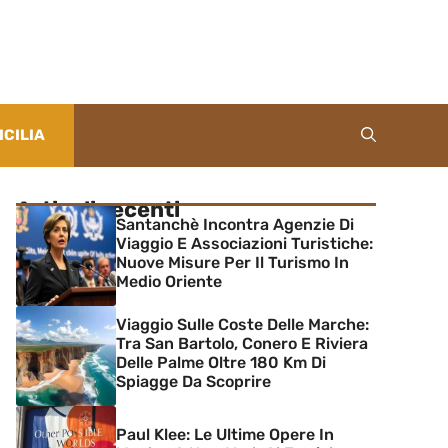
ICILIA
Articoli recenti
Santanchè Incontra Agenzie Di
Viaggio E Associazioni Turistiche:
Nuove Misure Per Il Turismo In
Medio Oriente
Viaggio Sulle Coste Delle Marche:
Tra San Bartolo, Conero E Riviera
Delle Palme Oltre 180 Km Di
Spiagge Da Scoprire
Paul Klee: Le Ultime Opere In