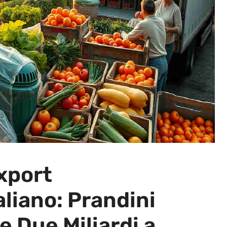
xport
liano: Prandini
e Due Miliardi a