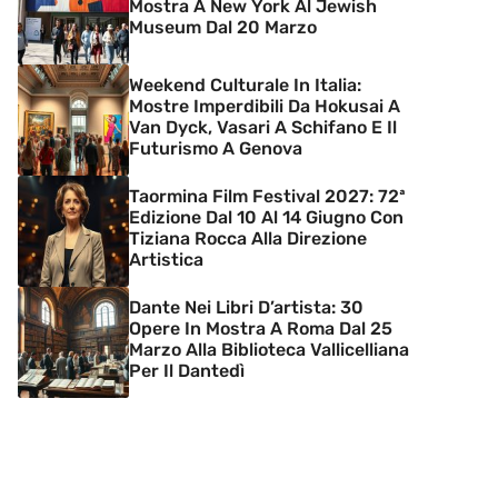
Mostra A New York Al Jewish
Museum Dal 20 Marzo
Weekend Culturale In Italia:
Mostre Imperdibili Da Hokusai A
Van Dyck, Vasari A Schifano E Il
Futurismo A Genova
Taormina Film Festival 2027: 72ª
Edizione Dal 10 Al 14 Giugno Con
Tiziana Rocca Alla Direzione
Artistica
Dante Nei Libri D’artista: 30
Opere In Mostra A Roma Dal 25
Marzo Alla Biblioteca Vallicelliana
Per Il Dantedì