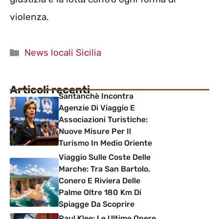
violenza.
Categorie
News locali Sicilia
Articoli recenti
Santanchè Incontra
Agenzie Di Viaggio E
Associazioni Turistiche:
Nuove Misure Per Il
Turismo In Medio Oriente
Viaggio Sulle Coste Delle
Marche: Tra San Bartolo,
Conero E Riviera Delle
Palme Oltre 180 Km Di
Spiagge Da Scoprire
Paul Klee: Le Ultime Opere