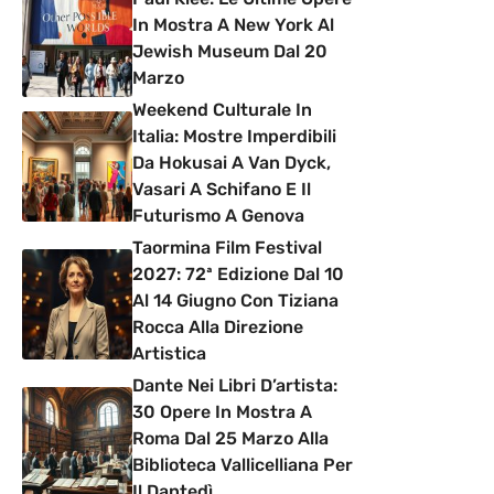
In Mostra A New York Al
Jewish Museum Dal 20
Marzo
Weekend Culturale In
Italia: Mostre Imperdibili
Da Hokusai A Van Dyck,
Vasari A Schifano E Il
Futurismo A Genova
Taormina Film Festival
2027: 72ª Edizione Dal 10
Al 14 Giugno Con Tiziana
Rocca Alla Direzione
Artistica
Dante Nei Libri D’artista:
30 Opere In Mostra A
Roma Dal 25 Marzo Alla
Biblioteca Vallicelliana Per
Il Dantedì