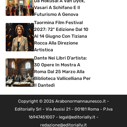
Da Hokusai A Van Dyck,
Vasari A Schifano E Il
Futurismo A Genova
Taormina Film Festival
2027: 72ª Edizione Dal 10
Al 14 Giugno Con Tiziana
Rocca Alla Direzione
Artistica
Dante Nei Libri D’artista:
30 Opere In Mostra A
Roma Dal 25 Marzo Alla
Biblioteca Vallicelliana Per
Il Dantedì
Copyright © 2026 Arabonormannaunesco.it -
Editorially Srl - Via Assisi 21 - 00181 Roma - P.Iva
16947451007 - legal@editorially.it -
redazione@editorially.it