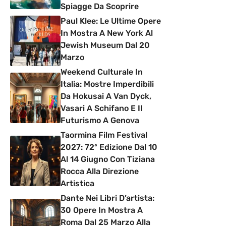
Spiagge Da Scoprire
Paul Klee: Le Ultime Opere
In Mostra A New York Al
Jewish Museum Dal 20
Marzo
Weekend Culturale In
Italia: Mostre Imperdibili
Da Hokusai A Van Dyck,
Vasari A Schifano E Il
Futurismo A Genova
Taormina Film Festival
2027: 72ª Edizione Dal 10
Al 14 Giugno Con Tiziana
Rocca Alla Direzione
Artistica
Dante Nei Libri D’artista:
30 Opere In Mostra A
Roma Dal 25 Marzo Alla