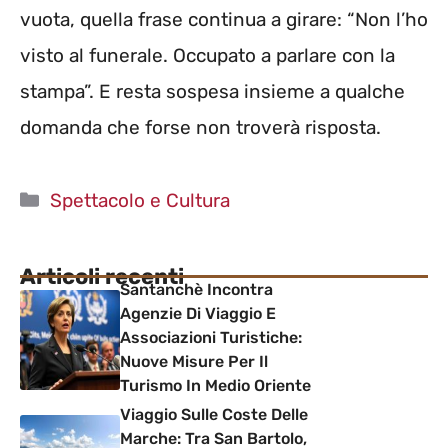
vuota, quella frase continua a girare: “Non l’ho
visto al funerale. Occupato a parlare con la
stampa”. E resta sospesa insieme a qualche
domanda che forse non troverà risposta.
Categorie
Spettacolo e Cultura
Articoli recenti
Santanchè Incontra
Agenzie Di Viaggio E
Associazioni Turistiche:
Nuove Misure Per Il
Turismo In Medio Oriente
Viaggio Sulle Coste Delle
Marche: Tra San Bartolo,