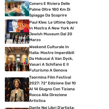
Conero E Riviera Delle
Palme Oltre 180 Km Di
Spiagge Da Scoprire
Paul Klee: Le Ultime Opere
In Mostra A New York Al
Jewish Museum Dal 20
Marzo
Weekend Culturale In
Italia: Mostre Imperdibili
Da Hokusai A Van Dyck,
Vasari A Schifano E Il
Futurismo A Genova
Taormina Film Festival
2027: 72ª Edizione Dal 10
Al 14 Giugno Con Tiziana
Rocca Alla Direzione
Artistica
Dante Nei Libri D’artista: