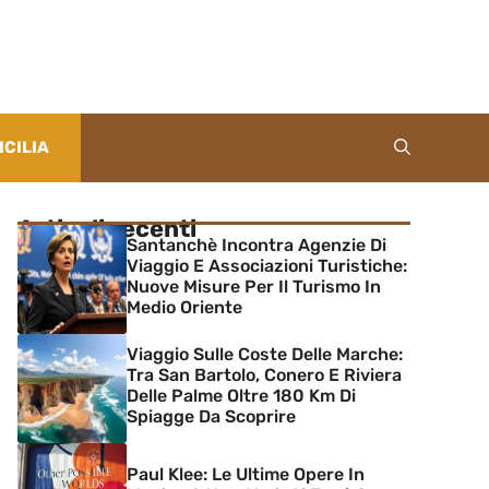
ICILIA
Articoli recenti
Santanchè Incontra Agenzie Di
Viaggio E Associazioni Turistiche:
Nuove Misure Per Il Turismo In
Medio Oriente
Viaggio Sulle Coste Delle Marche:
Tra San Bartolo, Conero E Riviera
Delle Palme Oltre 180 Km Di
Spiagge Da Scoprire
Paul Klee: Le Ultime Opere In