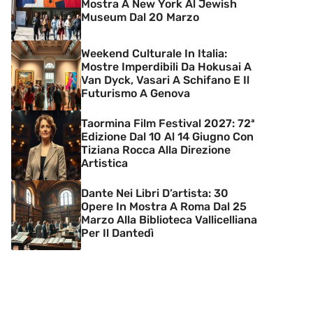
Mostra A New York Al Jewish
Museum Dal 20 Marzo
Weekend Culturale In Italia:
Mostre Imperdibili Da Hokusai A
Van Dyck, Vasari A Schifano E Il
Futurismo A Genova
Taormina Film Festival 2027: 72ª
Edizione Dal 10 Al 14 Giugno Con
Tiziana Rocca Alla Direzione
Artistica
Dante Nei Libri D’artista: 30
Opere In Mostra A Roma Dal 25
Marzo Alla Biblioteca Vallicelliana
Per Il Dantedì