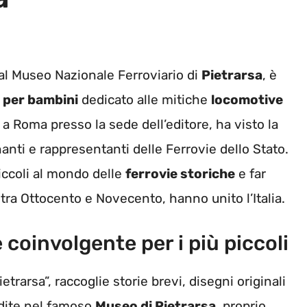
al Museo Nazionale Ferroviario di
Pietrarsa
, è
o per bambini
dedicato alle mitiche
locomotive
o a Roma presso la sede dell’editore, ha visto la
gnanti e rappresentanti delle Ferrovie dello Stato.
piccoli al mondo delle
ferrovie storiche
e far
 tra Ottocento e Novecento, hanno unito l’Italia.
coinvolgente per i più piccoli
ietrarsa”, raccoglie storie brevi, disegni originali
odite nel famoso
Museo di Pietrarsa
, proprio