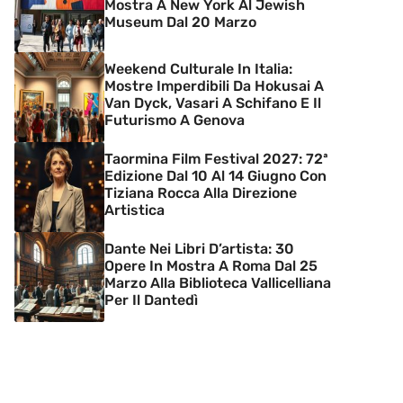
Mostra A New York Al Jewish
Museum Dal 20 Marzo
Weekend Culturale In Italia:
Mostre Imperdibili Da Hokusai A
Van Dyck, Vasari A Schifano E Il
Futurismo A Genova
Taormina Film Festival 2027: 72ª
Edizione Dal 10 Al 14 Giugno Con
Tiziana Rocca Alla Direzione
Artistica
Dante Nei Libri D’artista: 30
Opere In Mostra A Roma Dal 25
Marzo Alla Biblioteca Vallicelliana
Per Il Dantedì