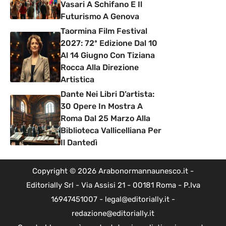
Vasari A Schifano E Il
Futurismo A Genova
Taormina Film Festival
2027: 72ª Edizione Dal 10
Al 14 Giugno Con Tiziana
Rocca Alla Direzione
Artistica
Dante Nei Libri D’artista:
30 Opere In Mostra A
Roma Dal 25 Marzo Alla
Biblioteca Vallicelliana Per
Il Dantedì
Copyright © 2026 Arabonormannaunesco.it -
Editorially Srl - Via Assisi 21 - 00181 Roma - P.Iva
16947451007 - legal@editorially.it -
redazione@editorially.it