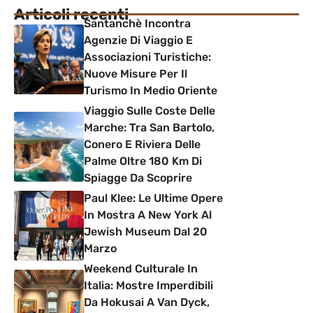
Articoli recenti
Santanchè Incontra
Agenzie Di Viaggio E
Associazioni Turistiche:
Nuove Misure Per Il
Turismo In Medio Oriente
Viaggio Sulle Coste Delle
Marche: Tra San Bartolo,
Conero E Riviera Delle
Palme Oltre 180 Km Di
Spiagge Da Scoprire
Paul Klee: Le Ultime Opere
In Mostra A New York Al
Jewish Museum Dal 20
Marzo
Weekend Culturale In
Italia: Mostre Imperdibili
Da Hokusai A Van Dyck,