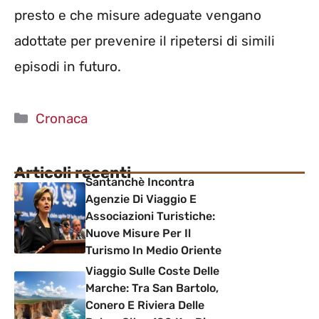
presto e che misure adeguate vengano
adottate per prevenire il ripetersi di simili
episodi in futuro.
Categorie
Cronaca
Articoli recenti
Santanchè Incontra
Agenzie Di Viaggio E
Associazioni Turistiche:
Nuove Misure Per Il
Turismo In Medio Oriente
Viaggio Sulle Coste Delle
Marche: Tra San Bartolo,
Conero E Riviera Delle