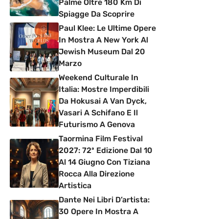
Palme Oltre 180 Km Di
Spiagge Da Scoprire
Paul Klee: Le Ultime Opere
In Mostra A New York Al
Jewish Museum Dal 20
Marzo
Weekend Culturale In
Italia: Mostre Imperdibili
Da Hokusai A Van Dyck,
Vasari A Schifano E Il
Futurismo A Genova
Taormina Film Festival
2027: 72ª Edizione Dal 10
Al 14 Giugno Con Tiziana
Rocca Alla Direzione
Artistica
Dante Nei Libri D’artista:
30 Opere In Mostra A