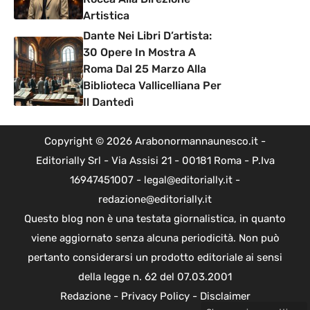
Artistica
Dante Nei Libri D’artista:
30 Opere In Mostra A
Roma Dal 25 Marzo Alla
Biblioteca Vallicelliana Per
Il Dantedì
Copyright © 2026 Arabonormannaunesco.it -
Editorially Srl - Via Assisi 21 - 00181 Roma - P.Iva
16947451007 - legal@editorially.it -
redazione@editorially.it
Questo blog non è una testata giornalistica, in quanto
viene aggiornato senza alcuna periodicità. Non può
pertanto considerarsi un prodotto editoriale ai sensi
della legge n. 62 del 07.03.2001
Redazione
-
Privacy Policy
-
Disclaimer