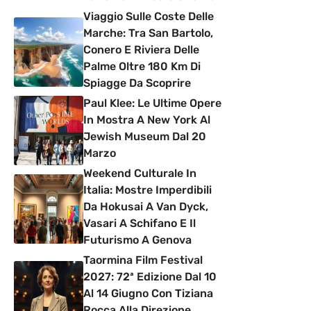
Viaggio Sulle Coste Delle
Marche: Tra San Bartolo,
Conero E Riviera Delle
Palme Oltre 180 Km Di
Spiagge Da Scoprire
Paul Klee: Le Ultime Opere
In Mostra A New York Al
Jewish Museum Dal 20
Marzo
Weekend Culturale In
Italia: Mostre Imperdibili
Da Hokusai A Van Dyck,
Vasari A Schifano E Il
Futurismo A Genova
Taormina Film Festival
2027: 72ª Edizione Dal 10
Al 14 Giugno Con Tiziana
Rocca Alla Direzione