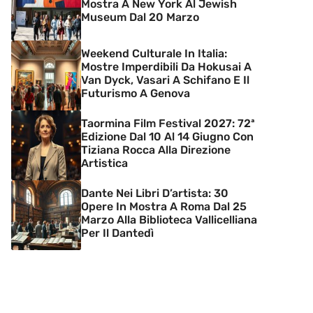
Mostra A New York Al Jewish
Museum Dal 20 Marzo
Weekend Culturale In Italia:
Mostre Imperdibili Da Hokusai A
Van Dyck, Vasari A Schifano E Il
Futurismo A Genova
Taormina Film Festival 2027: 72ª
Edizione Dal 10 Al 14 Giugno Con
Tiziana Rocca Alla Direzione
Artistica
Dante Nei Libri D’artista: 30
Opere In Mostra A Roma Dal 25
Marzo Alla Biblioteca Vallicelliana
Per Il Dantedì