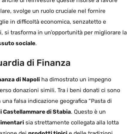
anche di reinvestire queste risorse a favore
olare, svolge un ruolo cruciale nel fornire
lie in difficoltà economica, senzatetto e
di, si trasforma in un’opportunità per migliorare la
ssuto sociale
.
ardia di Finanza
nanza di Napoli
ha dimostrato un impegno
erso donazioni simili. Tra i beni donati ci sono
 una falsa indicazione geografica “Pasta di
 Castellammare di Stabia
. Questo è un
limentari
sia strettamente collegata alla lotta
tezione dei
prodotti tipici
e delle tradizioni