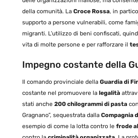
delle organizzazioni mafiose, ma consente 
della comunità. La
Croce Rossa
, in partic
supporto a persone vulnerabili, come famig
migranti. L’utilizzo di beni confiscati, quin
vita di molte persone e per rafforzare il
te
Impegno costante della Gu
Il comando provinciale della
Guardia di Fi
costante nel promuovere la
legalità
attrav
stati anche
200 chilogrammi di pasta
con
Gragnano”, sequestrata dalla
Compagnia di
esempio di come la lotta contro le
frode a
contro la
criminalità organizzata
. La pro