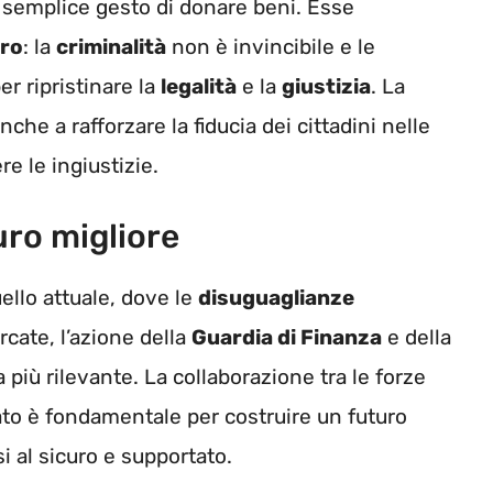
il semplice gesto di donare beni. Esse
aro
: la
criminalità
non è invincibile e le
r ripristinare la
legalità
e la
giustizia
. La
nche a rafforzare la fiducia dei cittadini nelle
re le ingiustizie.
uro migliore
llo attuale, dove le
disuguaglianze
cate, l’azione della
Guardia di Finanza
e della
più rilevante. La collaborazione tra le forze
iato è fondamentale per costruire un futuro
si al sicuro e supportato.