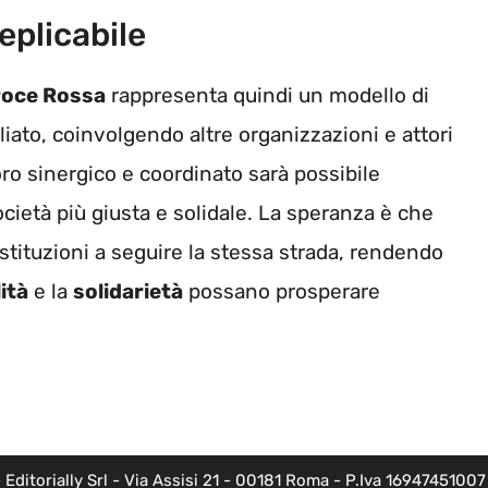
eplicabile
roce Rossa
rappresenta quindi un modello di
iato, coinvolgendo altre organizzazioni e attori
oro sinergico e coordinato sarà possibile
società più giusta e solidale. La speranza è che
istituzioni a seguire la stessa strada, rendendo
lità
e la
solidarietà
possano prosperare
torially Srl - Via Assisi 21 - 00181 Roma - P.Iva 16947451007 - l