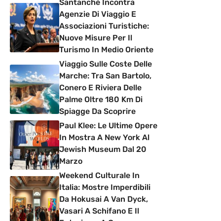
Santanchè Incontra
Agenzie Di Viaggio E
Associazioni Turistiche:
Nuove Misure Per Il
Turismo In Medio Oriente
Viaggio Sulle Coste Delle
Marche: Tra San Bartolo,
Conero E Riviera Delle
Palme Oltre 180 Km Di
Spiagge Da Scoprire
Paul Klee: Le Ultime Opere
In Mostra A New York Al
Jewish Museum Dal 20
Marzo
Weekend Culturale In
Italia: Mostre Imperdibili
Da Hokusai A Van Dyck,
Vasari A Schifano E Il