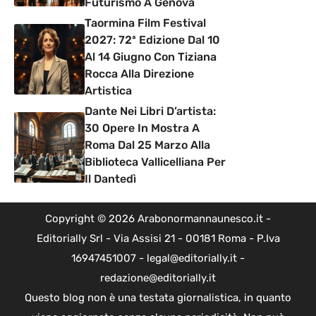
Futurismo A Genova
Taormina Film Festival
2027: 72ª Edizione Dal 10
Al 14 Giugno Con Tiziana
Rocca Alla Direzione
Artistica
Dante Nei Libri D’artista:
30 Opere In Mostra A
Roma Dal 25 Marzo Alla
Biblioteca Vallicelliana Per
Il Dantedì
Copyright © 2026 Arabonormannaunesco.it -
Editorially Srl - Via Assisi 21 - 00181 Roma - P.Iva
16947451007 - legal@editorially.it -
redazione@editorially.it
Questo blog non è una testata giornalistica, in quanto