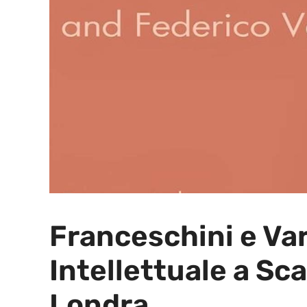
Franceschini e Va
Intellettuale a Sc
Londra