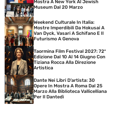
Mostra A New York Al Jewish
Museum Dal 20 Marzo
Weekend Culturale In Italia:
Mostre Imperdibili Da Hokusai A
Van Dyck, Vasari A Schifano E Il
Futurismo A Genova
Taormina Film Festival 2027: 72ª
Edizione Dal 10 Al 14 Giugno Con
Tiziana Rocca Alla Direzione
Artistica
Dante Nei Libri D’artista: 30
Opere In Mostra A Roma Dal 25
Marzo Alla Biblioteca Vallicelliana
Per Il Dantedì