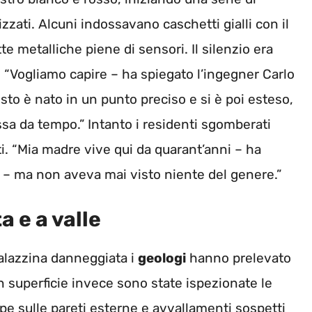
izzati. Alcuni indossavano caschetti gialli con il
te metalliche piene di sensori. Il silenzio era
a. “Vogliamo capire – ha spiegato l’ingegner Carlo
esto è nato in un punto preciso e si è poi esteso,
sa da tempo.” Intanto i residenti sgomberati
i. “Mia madre vive qui da quarant’anni – ha
 – ma non aveva mai visto niente del genere.”
a e a valle
 palazzina danneggiata i
geologi
hanno prelevato
n superficie invece sono state ispezionate le
epe sulle pareti esterne e avvallamenti sospetti