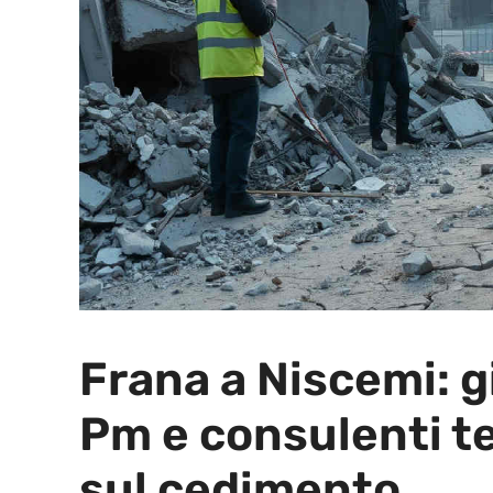
Frana a Niscemi: g
Pm e consulenti te
sul cedimento