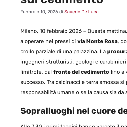
Febbraio 10, 2026
di
Saverio De Luca
Milano, 10 febbraio 2026 – Questa mattina, 
a operare nei pressi di
via Monte Rosa
, d
crollo parziale di una palazzina. La
procura
ingegneri strutturisti, geologi e carabinie
limitrofe, dal
fronte del cedimento
fino a 
successo. Tra calcinacci e terra smossa si p
responsabilità umane o se la causa sia da a
Sopralluoghi nel cuore de
Alle 7.30 i primi tecnici hanno varcato il n