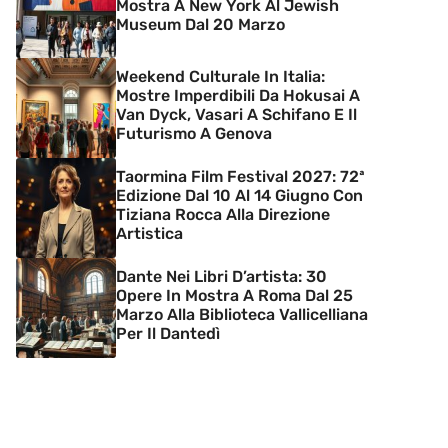
Mostra A New York Al Jewish
Museum Dal 20 Marzo
Weekend Culturale In Italia:
Mostre Imperdibili Da Hokusai A
Van Dyck, Vasari A Schifano E Il
Futurismo A Genova
Taormina Film Festival 2027: 72ª
Edizione Dal 10 Al 14 Giugno Con
Tiziana Rocca Alla Direzione
Artistica
Dante Nei Libri D’artista: 30
Opere In Mostra A Roma Dal 25
Marzo Alla Biblioteca Vallicelliana
Per Il Dantedì