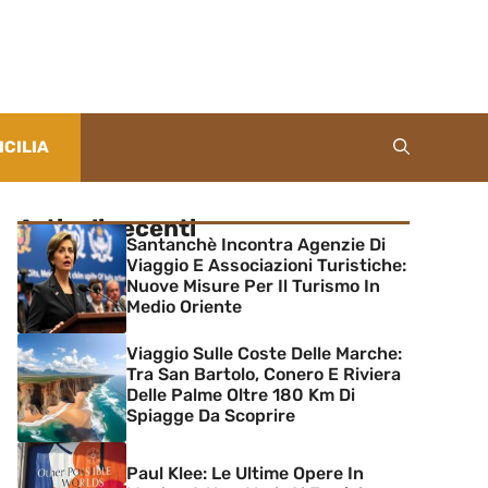
ICILIA
Articoli recenti
Santanchè Incontra Agenzie Di
Viaggio E Associazioni Turistiche:
Nuove Misure Per Il Turismo In
Medio Oriente
Viaggio Sulle Coste Delle Marche:
Tra San Bartolo, Conero E Riviera
Delle Palme Oltre 180 Km Di
Spiagge Da Scoprire
Paul Klee: Le Ultime Opere In