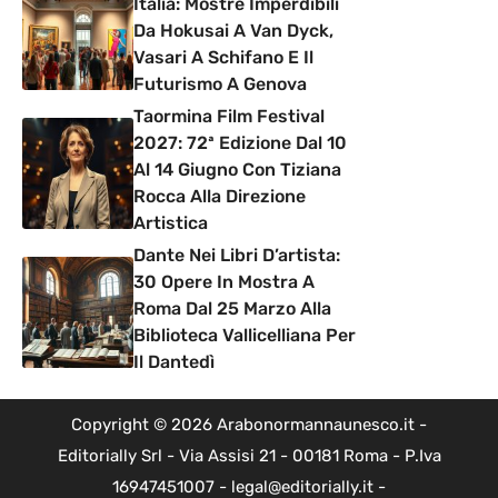
Italia: Mostre Imperdibili
Da Hokusai A Van Dyck,
Vasari A Schifano E Il
Futurismo A Genova
Taormina Film Festival
2027: 72ª Edizione Dal 10
Al 14 Giugno Con Tiziana
Rocca Alla Direzione
Artistica
Dante Nei Libri D’artista:
30 Opere In Mostra A
Roma Dal 25 Marzo Alla
Biblioteca Vallicelliana Per
Il Dantedì
Copyright © 2026 Arabonormannaunesco.it -
Editorially Srl - Via Assisi 21 - 00181 Roma - P.Iva
16947451007 - legal@editorially.it -