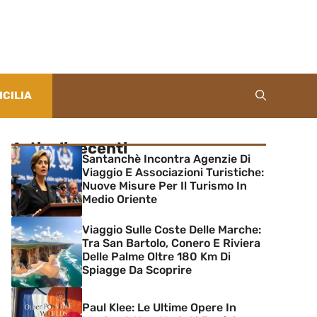
ICILIA
Articoli recenti
Santanchè Incontra Agenzie Di
Viaggio E Associazioni Turistiche:
Nuove Misure Per Il Turismo In
Medio Oriente
Viaggio Sulle Coste Delle Marche:
Tra San Bartolo, Conero E Riviera
Delle Palme Oltre 180 Km Di
Spiagge Da Scoprire
Paul Klee: Le Ultime Opere In