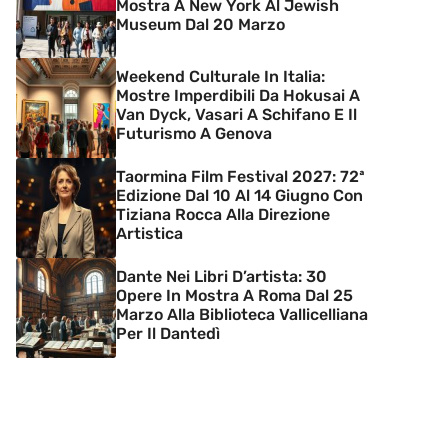
Mostra A New York Al Jewish
Museum Dal 20 Marzo
Weekend Culturale In Italia:
Mostre Imperdibili Da Hokusai A
Van Dyck, Vasari A Schifano E Il
Futurismo A Genova
Taormina Film Festival 2027: 72ª
Edizione Dal 10 Al 14 Giugno Con
Tiziana Rocca Alla Direzione
Artistica
Dante Nei Libri D’artista: 30
Opere In Mostra A Roma Dal 25
Marzo Alla Biblioteca Vallicelliana
Per Il Dantedì