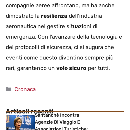
compagnie aeree affrontano, ma ha anche
dimostrato la
resilienza
dell’industria
aeronautica nel gestire situazioni di
emergenza. Con l’avanzare della tecnologia e
dei protocolli di sicurezza, ci si augura che
eventi come questo diventino sempre più
rari, garantendo un
volo sicuro
per tutti.
Categorie
Cronaca
Articoli recenti
Santanchè Incontra
Agenzie Di Viaggio E
Associazioni Turistiche: