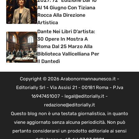
2027: 72ª Edizione Dal 10
Al 14 Giugno Con Tiziana
Rocca Alla Direzione
Artistica
Dante Nei Libri D’artista:
30 Opere In Mostra A
Roma Dal 25 Marzo Alla
Biblioteca Vallicelliana Per
Il Dantedì
Copyright © 2026 Arabonormannaunesco.it -
Editorially Srl - Via Assisi 21 - 00181 Roma - P.Iva
16947451007 - legal@editorially.it -
redazione@editorially.it
Questo blog non è una testata giornalistica, in quanto
viene aggiornato senza alcuna periodicità. Non può
pertanto considerarsi un prodotto editoriale ai sensi