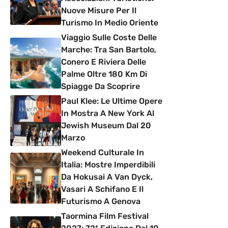
Nuove Misure Per Il
Turismo In Medio Oriente
Viaggio Sulle Coste Delle
Marche: Tra San Bartolo,
Conero E Riviera Delle
Palme Oltre 180 Km Di
Spiagge Da Scoprire
Paul Klee: Le Ultime Opere
In Mostra A New York Al
Jewish Museum Dal 20
Marzo
Weekend Culturale In
Italia: Mostre Imperdibili
Da Hokusai A Van Dyck,
Vasari A Schifano E Il
Futurismo A Genova
Taormina Film Festival