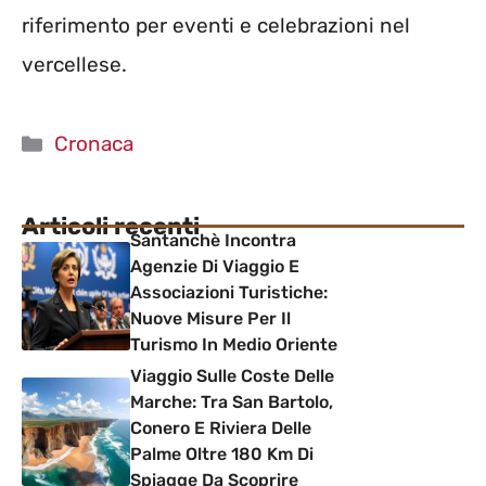
riferimento per eventi e celebrazioni nel
vercellese.
Categorie
Cronaca
Articoli recenti
Santanchè Incontra
Agenzie Di Viaggio E
Associazioni Turistiche:
Nuove Misure Per Il
Turismo In Medio Oriente
Viaggio Sulle Coste Delle
Marche: Tra San Bartolo,
Conero E Riviera Delle
Palme Oltre 180 Km Di
Spiagge Da Scoprire