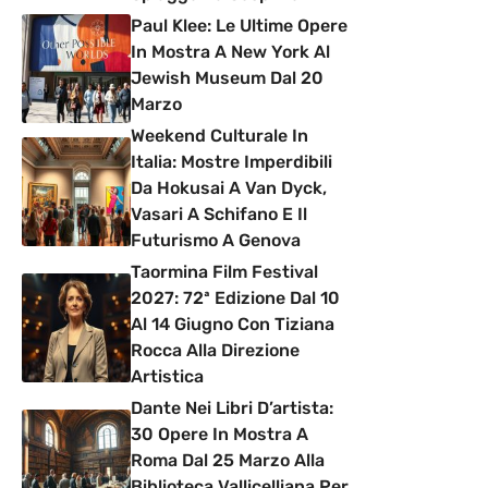
Paul Klee: Le Ultime Opere
In Mostra A New York Al
Jewish Museum Dal 20
Marzo
Weekend Culturale In
Italia: Mostre Imperdibili
Da Hokusai A Van Dyck,
Vasari A Schifano E Il
Futurismo A Genova
Taormina Film Festival
2027: 72ª Edizione Dal 10
Al 14 Giugno Con Tiziana
Rocca Alla Direzione
Artistica
Dante Nei Libri D’artista:
30 Opere In Mostra A
Roma Dal 25 Marzo Alla
Biblioteca Vallicelliana Per