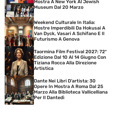
Mostra A New York Al Jewish
Museum Dal 20 Marzo
Weekend Culturale In Italia:
Mostre Imperdibili Da Hokusai A
Van Dyck, Vasari A Schifano E Il
Futurismo A Genova
Taormina Film Festival 2027: 72ª
Edizione Dal 10 Al 14 Giugno Con
Tiziana Rocca Alla Direzione
Artistica
Dante Nei Libri D’artista: 30
Opere In Mostra A Roma Dal 25
Marzo Alla Biblioteca Vallicelliana
Per Il Dantedì