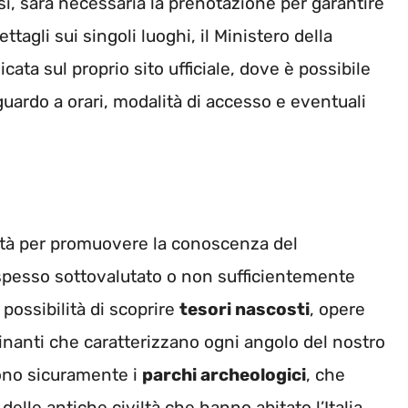
si, sarà necessaria la prenotazione per garantire
ettagli sui singoli luoghi, il Ministero della
ata sul proprio sito ufficiale, dove è possibile
guardo a orari, modalità di accesso e eventuali
ità per promuovere la conoscenza del
, spesso sottovalutato o non sufficientemente
a possibilità di scoprire
tesori nascosti
, opere
scinanti che caratterizzano ogni angolo del nostro
 sono sicuramente i
parchi archeologici
, che
elle antiche civiltà che hanno abitato l’Italia.