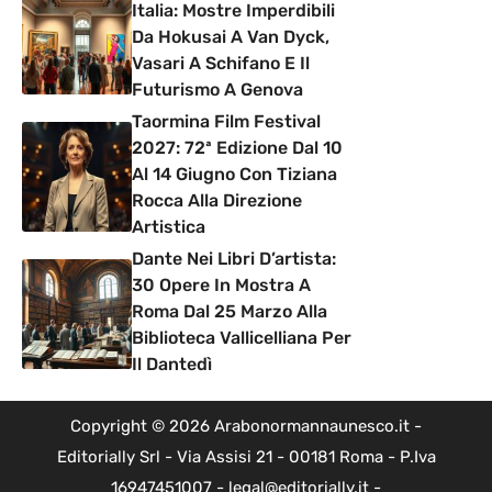
Italia: Mostre Imperdibili
Da Hokusai A Van Dyck,
Vasari A Schifano E Il
Futurismo A Genova
Taormina Film Festival
2027: 72ª Edizione Dal 10
Al 14 Giugno Con Tiziana
Rocca Alla Direzione
Artistica
Dante Nei Libri D’artista:
30 Opere In Mostra A
Roma Dal 25 Marzo Alla
Biblioteca Vallicelliana Per
Il Dantedì
Copyright © 2026 Arabonormannaunesco.it -
Editorially Srl - Via Assisi 21 - 00181 Roma - P.Iva
16947451007 - legal@editorially.it -