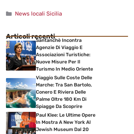
Categorie
News locali Sicilia
Articoli recenti
Santanchè Incontra
Agenzie Di Viaggio E
Associazioni Turistiche:
Nuove Misure Per Il
Turismo In Medio Oriente
Viaggio Sulle Coste Delle
Marche: Tra San Bartolo,
Conero E Riviera Delle
Palme Oltre 180 Km Di
Spiagge Da Scoprire
Paul Klee: Le Ultime Opere
In Mostra A New York Al
Jewish Museum Dal 20