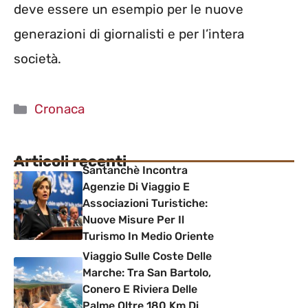
deve essere un esempio per le nuove
generazioni di giornalisti e per l’intera
società.
Categorie
Cronaca
Articoli recenti
Santanchè Incontra
Agenzie Di Viaggio E
Associazioni Turistiche:
Nuove Misure Per Il
Turismo In Medio Oriente
Viaggio Sulle Coste Delle
Marche: Tra San Bartolo,
Conero E Riviera Delle
Palme Oltre 180 Km Di