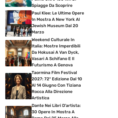
Spiagge Da Scoprire
Paul Klee: Le Ultime Opere
In Mostra A New York Al
Jewish Museum Dal 20
Marzo
Weekend Culturale In
Italia: Mostre Imperdibili
Da Hokusai A Van Dyck,
Vasari A Schifano E Il
Futurismo A Genova
Taormina Film Festival
2027: 72ª Edizione Dal 10
Al 14 Giugno Con Tiziana
Rocca Alla Direzione
Artistica
Dante Nei Libri D’artista:
30 Opere In Mostra A