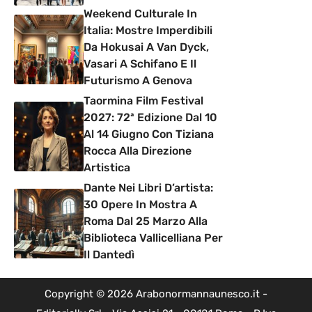
Weekend Culturale In
Italia: Mostre Imperdibili
Da Hokusai A Van Dyck,
Vasari A Schifano E Il
Futurismo A Genova
Taormina Film Festival
2027: 72ª Edizione Dal 10
Al 14 Giugno Con Tiziana
Rocca Alla Direzione
Artistica
Dante Nei Libri D’artista:
30 Opere In Mostra A
Roma Dal 25 Marzo Alla
Biblioteca Vallicelliana Per
Il Dantedì
Copyright © 2026 Arabonormannaunesco.it -