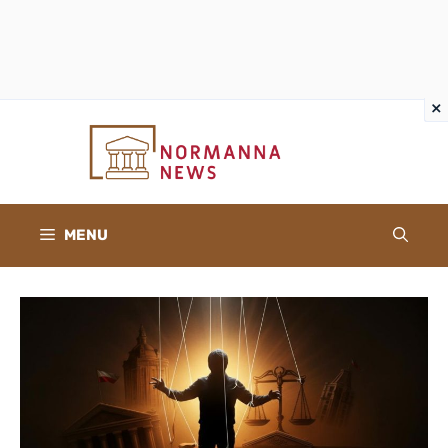
×
×
Vai
al
contenuto
MENU