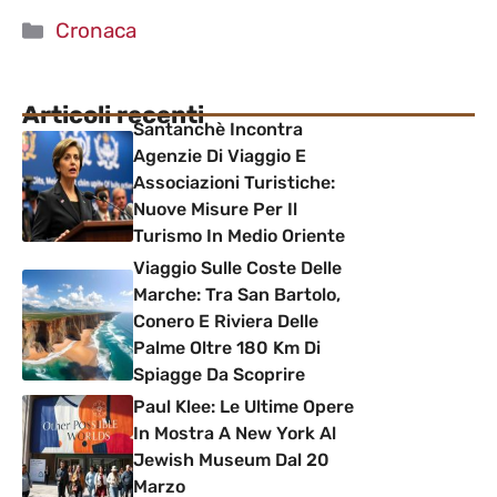
Categorie
Cronaca
Articoli recenti
Santanchè Incontra
Agenzie Di Viaggio E
Associazioni Turistiche:
Nuove Misure Per Il
Turismo In Medio Oriente
Viaggio Sulle Coste Delle
Marche: Tra San Bartolo,
Conero E Riviera Delle
Palme Oltre 180 Km Di
Spiagge Da Scoprire
Paul Klee: Le Ultime Opere
In Mostra A New York Al
Jewish Museum Dal 20
Marzo